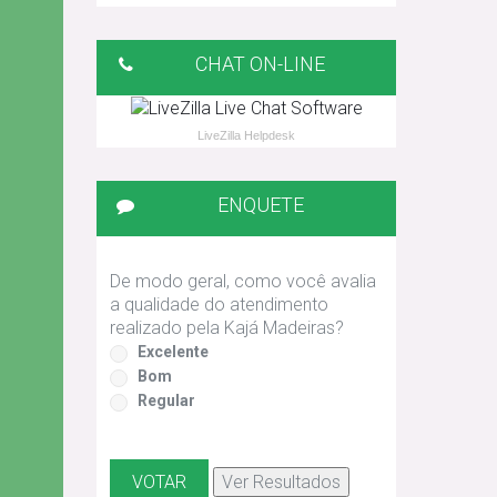
CHAT ON-LINE
LiveZilla Helpdesk
ENQUETE
De modo geral, como você avalia
a qualidade do atendimento
realizado pela Kajá Madeiras?
Excelente
Bom
Regular