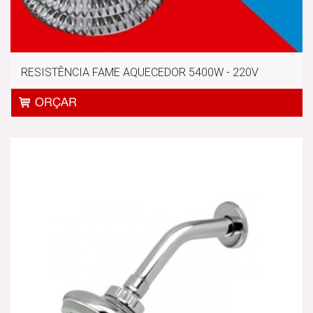
RESISTÊNCIA FAME AQUECEDOR 5400W - 220V