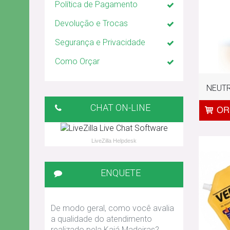
Política de Pagamento
Devolução e Trocas
Segurança e Privacidade
Como Orçar
NEUTR
CHAT ON-LINE
LiveZilla Helpdesk
ENQUETE
De modo geral, como você avalia
a qualidade do atendimento
realizado pela Kajá Madeiras?