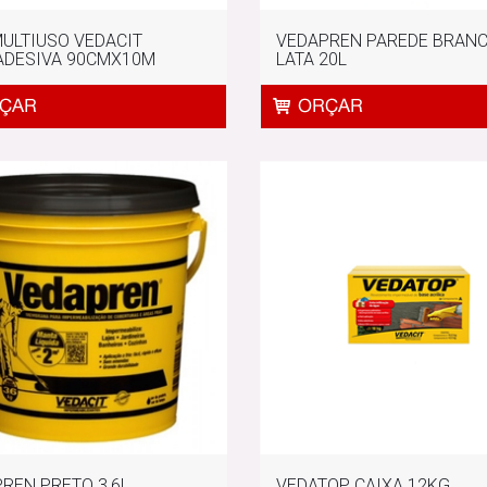
MULTIUSO VEDACIT
VEDAPREN PAREDE BRAN
ADESIVA 90CMX10M
LATA 20L
REN PRETO 3,6L
VEDATOP CAIXA 12KG