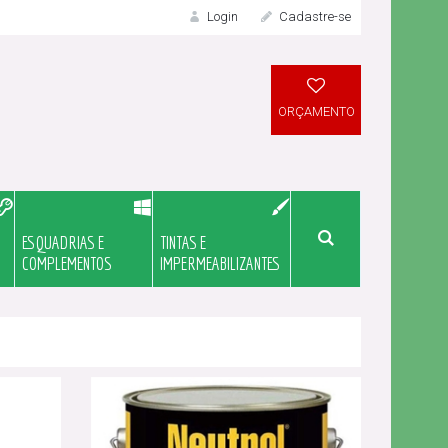
Login
Cadastre-se
LOGIN
ORÇAMENTO
ESQUADRIAS E
TINTAS E
Meu Orçame
COMPLEMENTOS
IMPERMEABILIZANTES
Novo Cliente?