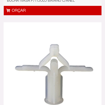
BUCHA IVASA P/TIJOLO BAIANO C/ANEL