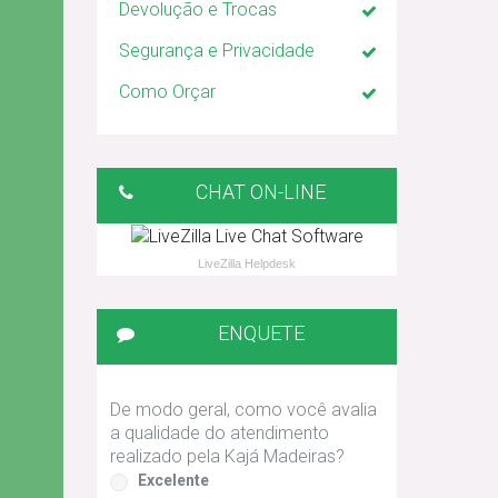
Devolução e Trocas
Segurança e Privacidade
Como Orçar
CHAT ON-LINE
LiveZilla Helpdesk
ENQUETE
De modo geral, como você avalia
a qualidade do atendimento
realizado pela Kajá Madeiras?
Excelente