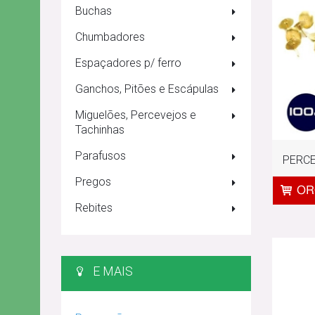
Buchas
Chumbadores
Espaçadores p/ ferro
Ganchos, Pitões e Escápulas
Miguelões, Percevejos e
Tachinhas
Parafusos
PERCE
Pregos
Rebites
E MAIS