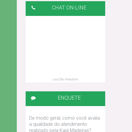
CHAT ON-LINE
LiveZilla Helpdesk
ENQUETE
De modo geral, como você avalia
a qualidade do atendimento
realizado pela Kajá Madeiras?