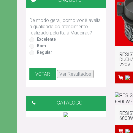
De modo geral, como você avalia
a qualidade do atendimento
realizado pela Kajá Madeiras?
Excelente
Bom
Regular
RESIS
DUCHA
220V
CATÁLOGO
RESIS
6800W