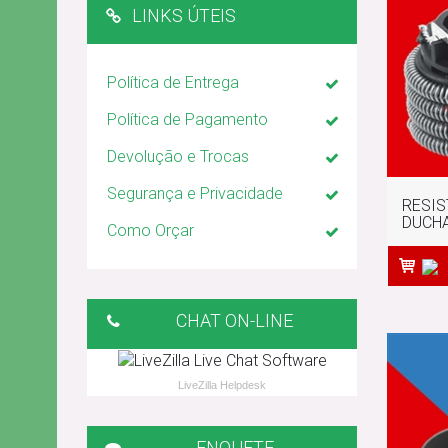
LINKS ÚTEIS
Política de Entrega
Política de Pagamento
Devolução e Trocas
Segurança e Privacidade
RESIS
DUCHA
Como Orçar
CHAT ON-LINE
LiveZilla Helpdesk
ENQUETE