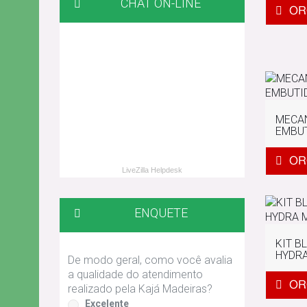
CHAT ON-LINE
MECA
EMBUT
LiveZilla Helpdesk
ENQUETE
KIT B
HYDRA
De modo geral, como você avalia
a qualidade do atendimento
realizado pela Kajá Madeiras?
Excelente