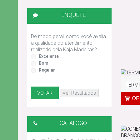
ENQUETE
De modo geral, como você avalia
a qualidade do atendimento
realizado pela Kajá Madeiras?
Excelente
Bom
Regular
TERMI
CATÁLOGO