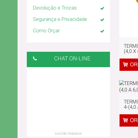
Devolução e Trocas
Segurança e Privacidade
Como Orçar
TERMI
(4,0 X 
CHAT ON-LINE
TERMI
4-(4,0 
LiveZilla Helpdesk