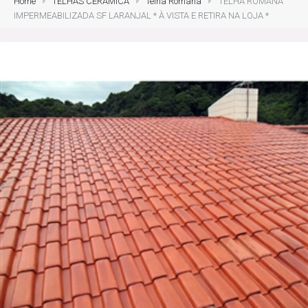
Home
TELHAS CERÂMICA
Telha Romana
TELHA ROMANA
IMPERMEABILIZADA SF LARANJAL * À VISTA E RETIRA NA LOJA *